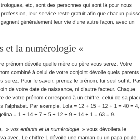
rologues, etc, sont des personnes qui sont là pour nous
profession, leur service reste gratuit afin que chacun puiss
 gagnent généralement leur vie d’une autre façon, avec un
ts et la numérologie «
re prénom dévoile quelle mère ou père vous serez. Votre
nom combiné à celui de votre conjoint dévoile quels parents
s serez. Pour le savoir, prenez le prénom, lui seul suffit. Pa
oin de votre date de naissance, ni d’autre facteur. Chaque
tre de votre prénom correspond à un chiffre, celui de sa plac
s l’alphabet. Par exemple, Lola = 12 + 15 + 12 + 1 = 40 = 4,
elina = 1 + 14 + 7 + 5 + 12 + 9 + 14 + 1 = 63 = 9.
re, »
vos enfants et la numérologie
» vous dévoilera le
 va avec. Le chiffre 1 dévoile une maman ou un papa poule,