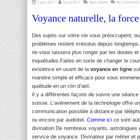
3 juin 2017
by
tar2017
Non classé
No Comment
Voyance naturelle, la forc
Des sujets sur votre vie vous préoccupent, o
problèmes restent irrésolus depuis longtemps
ne vous laissera plus ronger par les doutes et
inquiétudes.Faites en sorte de changer le cour
existence en usant de la
voyance en ligne
sui
manière simple et efficace pour vous emmene
quiétude en un clin d’œil.
Il y a différentes façons de suivre une séanc
suisse. L’avènement de la technologie offre u
communication possible à distance par télép
ou encore par audiotel.
Comme ici
ce sont aut
divination De nombreux voyants, astrologues e
service de voyance. Divinateur par métier et p