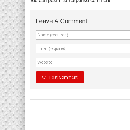
You can post first response comment.
Leave A Comment
Name (required)
Email (required)
Website
Post Comment