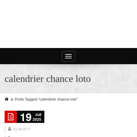
Toggle
navigation
calendrier chance loto
Posts Tagged "calendrier chance loto"
19
Juil
2025
by
tar2017